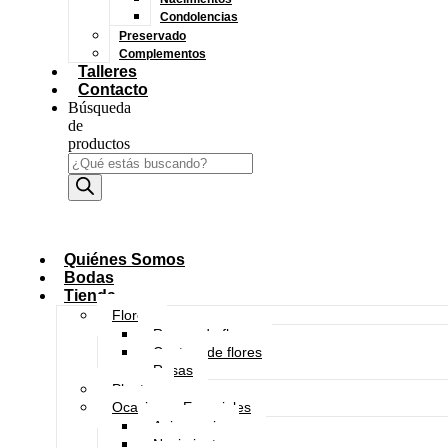
Condolencias
Preservado
Complementos
Talleres
Contacto
Búsqueda
de
productos
Quiénes Somos
Bodas
Tienda
Flores
Ramos de flores
Centros de flores
Rosas
Plantas
Ocasiones Especiales
Aniversario
Nacimientos