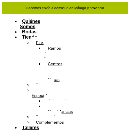
Hacemos envío a domicilio en Málaga y provincia
Quiénes
Somos
Bodas
Tienda
Flores
Ramos
de
flores
Centros
de
flores
Rosas
Plantas
Ocasiones
Especiales
Aniversario
Nacimientos
Condolencias
Preservado
Complementos
Talleres