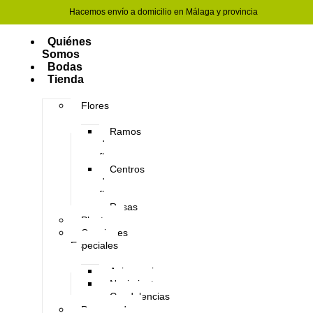
Hacemos envío a domicilio en Málaga y provincia
Quiénes
Somos
Bodas
Tienda
Flores
Ramos
de
flores
Centros
de
flores
Rosas
Plantas
Ocasiones
Especiales
Aniversario
Nacimientos
Condolencias
Preservado