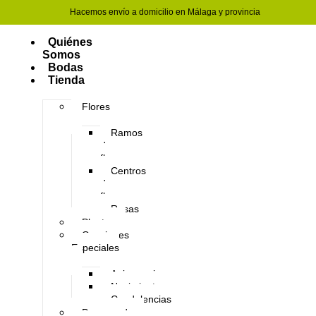
Hacemos envío a domicilio en Málaga y provincia
Quiénes
Somos
Bodas
Tienda
Flores
Ramos
de
flores
Centros
de
flores
Rosas
Plantas
Ocasiones
Especiales
Aniversario
Nacimientos
Condolencias
Preservado