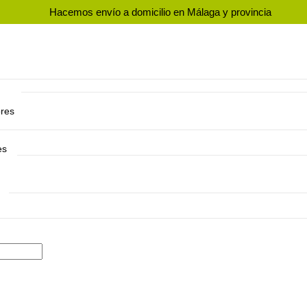
Hacemos envío a domicilio en Málaga y provincia
res
ores
es