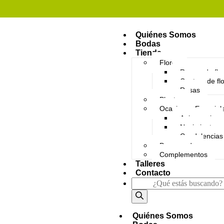
Quiénes Somos
Bodas
Tienda
Flores
Ramos de flo
Centros de fl
Rosas
Plantas
Ocasiones Especial
Aniversario
Nacimientos
Condolencias
Preservado
Complementos
Talleres
Contacto
Quiénes Somos