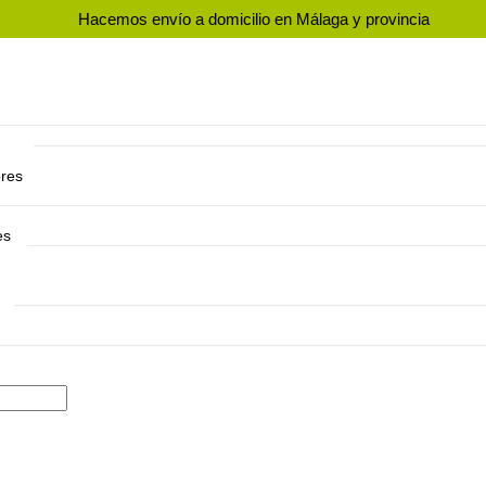
Hacemos envío a domicilio en Málaga y provincia
res
ores
es