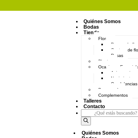
Quiénes Somos
Bodas
Tienda
Flores
Ramos de flo
Centros de fl
Rosas
Plantas
Ocasiones Especial
Aniversario
Nacimientos
Condolencias
Preservado
Complementos
Talleres
Contacto
Quiénes Somos