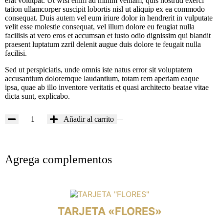
erat volutpat. Ut wisi enim ad minim veniam, quis nostrud exerci
tation ullamcorper suscipit lobortis nisl ut aliquip ex ea commodo
consequat. Duis autem vel eum iriure dolor in hendrerit in vulputate
velit esse molestie consequat, vel illum dolore eu feugiat nulla
facilisis at vero eros et accumsan et iusto odio dignissim qui blandit
praesent luptatum zzril delenit augue duis dolore te feugait nulla
facilisi.
Sed ut perspiciatis, unde omnis iste natus error sit voluptatem
accusantium doloremque laudantium, totam rem aperiam eaque
ipsa, quae ab illo inventore veritatis et quasi architecto beatae vitae
dicta sunt, explicabo.
Añadir al carrito
Agrega complementos
TARJETA «FLORES»