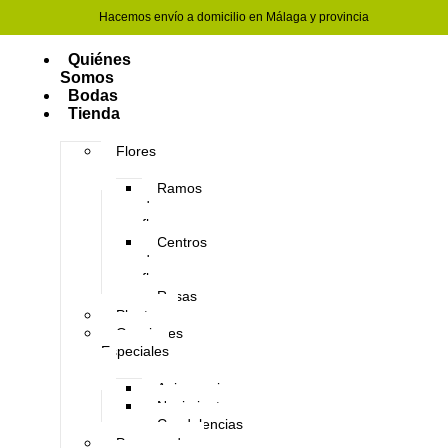
Hacemos envío a domicilio en Málaga y provincia
Quiénes
Somos
Bodas
Tienda
Flores
Ramos
de
flores
Centros
de
flores
Rosas
Plantas
Ocasiones
Especiales
Aniversario
Nacimientos
Condolencias
Preservado