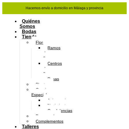
Hacemos envío a domicilio en Málaga y provincia
Quiénes
Somos
Bodas
Tienda
Flores
Ramos
de
flores
Centros
de
flores
Rosas
Plantas
Ocasiones
Especiales
Aniversario
Nacimientos
Condolencias
Preservado
Complementos
Talleres